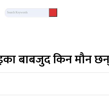
Search Keywords
कला/साहित्य
लेख / दृष्टिकोण
अन्तर्वार्ता
खेल
इका बाबजुद किन मौन छन