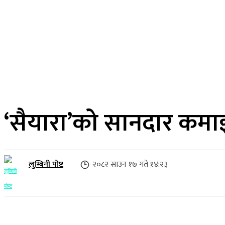
२१ साउन २०८३, बिहिबार
लुम्बिनी प्रदेश
गृहपृष्ठ
समाज
राजनीति
‘सैयारा’को सानदार कमा
लुम्बिनी पोष्ट
२०८२ साउन १७ गते १४:२३