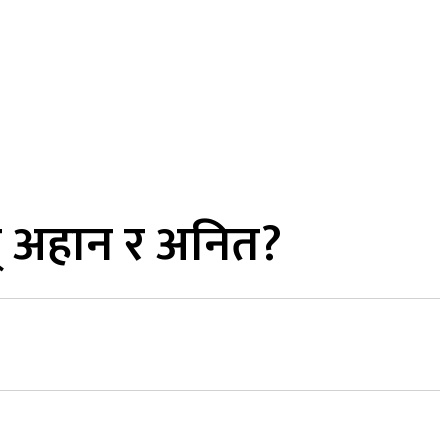
MORE
कुद
सामाजिक सञ्जाल
भिडियो
् अहान र अनित?