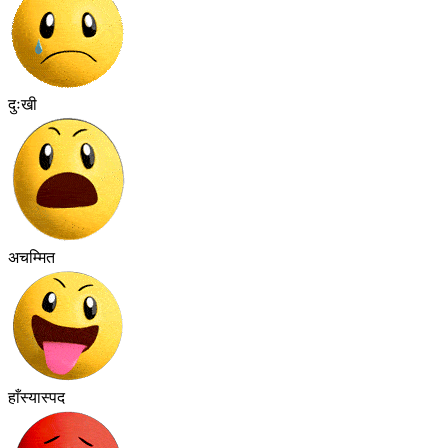
दुःखी
अचम्मित
हाँस्यास्पद