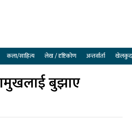
कला/साहित्य
लेख / दृष्टिकोण
अन्तर्वार्ता
खेलकुद
ामुखलाई बुझाए