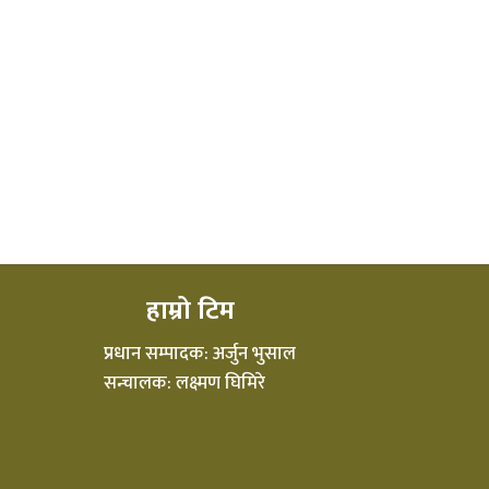
हाम्रो टिम
प्रधान सम्पादक: अर्जुन भुसाल
सन्चालक: लक्ष्मण घिमिरे