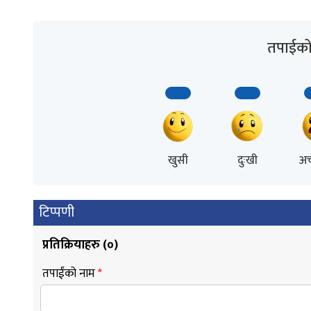
तपाईको 
खुसी
दुःखी
अच
टिप्पणी
प्रतिक्रियाहरु (
०
)
तपाईंको नाम
*