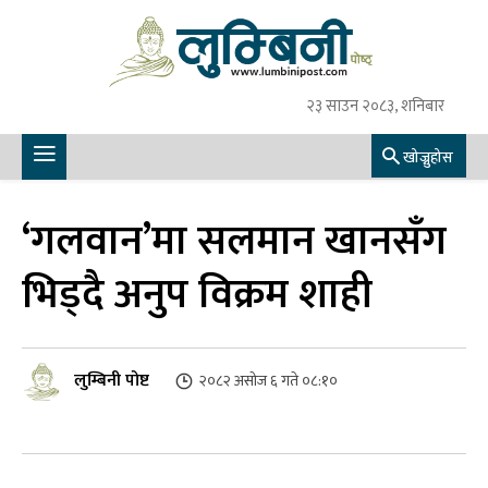
२३ साउन २०८३, शनिबार
खोज्नुहोस
‘गलवान’मा सलमान खानसँग
भिड्दै अनुप विक्रम शाही
लुम्बिनी पोष्ट
२०८२ असोज ६ गते ०८:१०