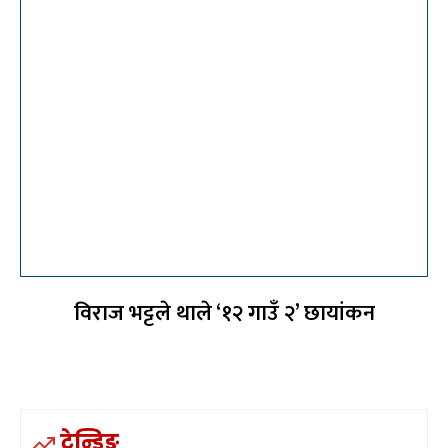
विराज भट्टले थाले ‘१२ गाउँ २’ छायांकन
ट्रेन्डिङ