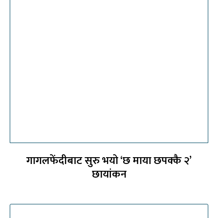
गागलफेंदीबाट सुरु भयो ‘छ माया छपक्कै २’
छायांकन