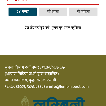
२४ घण्टा
यो साता
यो महिना
डेटा लोड गर्दा त्रुटि भयो। कृपया पुन: प्रयास गर्नुहोला।
सूचना विभाग दर्ता नम्बर : १७३०/०७६-७७
(अभ्यास मिडिया प्रा.ली द्वारा सञ्चालित)
प्रधान कार्यालय, बुद्धनगर, काठमाडौं
९८५७०६३८८२, ९८५७०६६०६७ info@lumbinipost.com