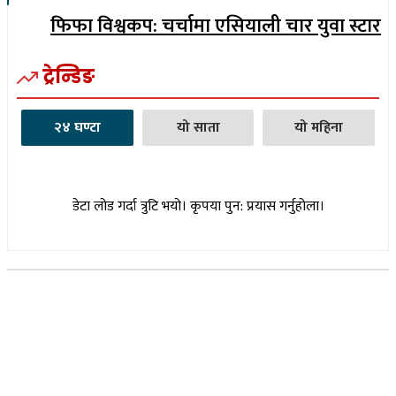
फिफा विश्वकप: चर्चामा एसियाली चार युवा स्टार
ट्रेन्डिङ
२४ घण्टा
यो साता
यो महिना
डेटा लोड गर्दा त्रुटि भयो। कृपया पुन: प्रयास गर्नुहोला।
सूचना विभाग दर्ता नम्बर : १७३०/०७६-७७
(अभ्यास मिडिया प्रा.ली द्वारा सञ्चालित)
प्रधान कार्यालय, बुद्धनगर, काठमाडौं