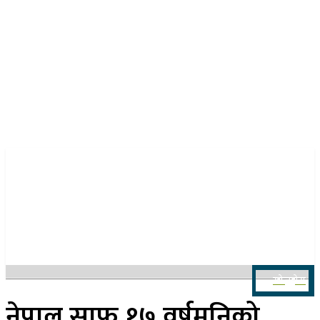
२४ साउन २०८३, आइतबार
खोज्नुहोस
नेपाल साफ १७ वर्षमुनिको