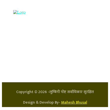
९८५७०६३८८२, ९८५७०६६०६७ info@lumbinipost.com
हाम्रो टिम
प्रधान सम्पादक: अर्जुन भुसाल
सन्चालक: लक्ष्मण घिमिरे
Copyright ©
2026
-लुम्बिनी पोष्ट सर्वाधिकार सुरक्षित
Design & Develop By-
Mahesh Bhusal