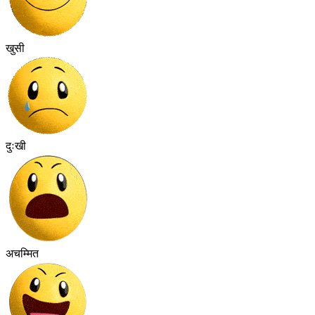
खुसी
दुःखी
अचम्मित