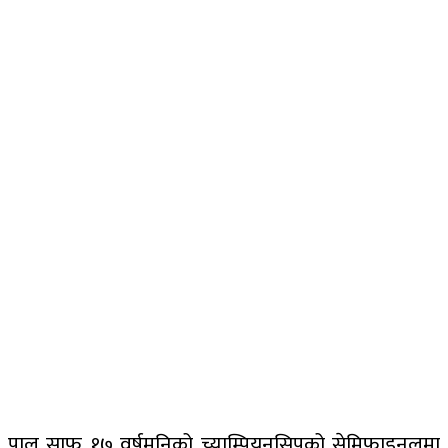
पाल साफ १७ वर्षमुनिको च्याम्पियनसिपको सेमिफाइनलमा