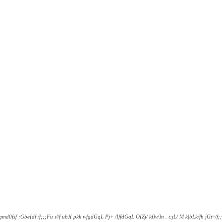
tqmd0fsf ;Gbe{df /f;;;Fu s'/f ub}{ pkk|wfgdGqL Pj+ /IffdGqL O{Zj/ kf]v/]n . t:jL/ M k|bLk/fh jGt÷/f;;