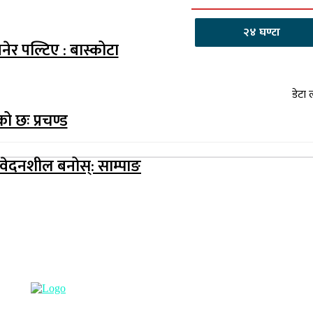
२४ घण्टा
ेर पल्टिए : बास्कोटा
डेटा 
 छः प्रचण्ड
ेदनशील बनोस्: साम्पाङ