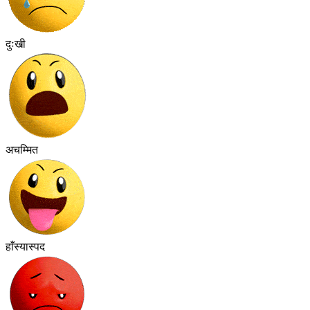
दुःखी
अचम्मित
हाँस्यास्पद