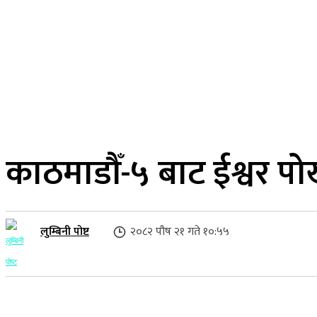
२३ साउन २०८३, शनिबार
लुम्बिनी प्रदेश
गृहपृष्ठ
समाज
राजनीति
काठमाडौँ-५ बाट ईश्वर 
लुम्बिनी पोष्ट
२०८२ पौष २१ गते १०:५५