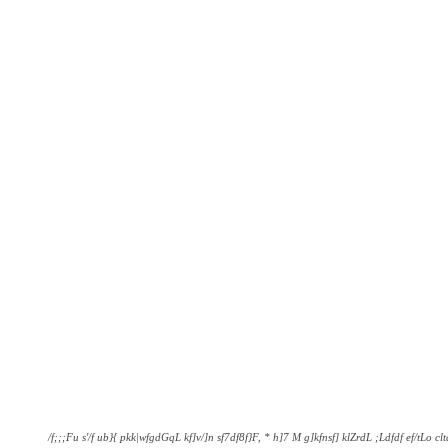
/f;;;Fu s'/f ub}{ pkk|wfgdGqL kf]v/]n sf7df8f}F, * h]7 M g]kfnsf] klZrdL ;Ldfdf ef/tLo cl