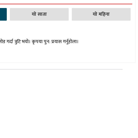
यो साता
यो महिना
लोड गर्दा त्रुटि भयो। कृपया पुन: प्रयास गर्नुहोला।