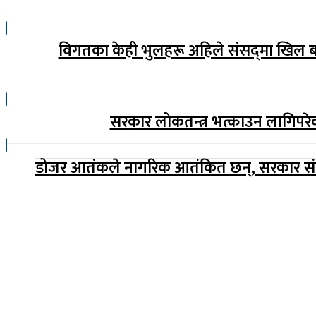
विगतका केही भुलहरू अहिले संसद्‍मा खिल बन
सरकार लोकतन्त्र भत्काउन लागिपरेको
डोजर आतंकले नागरिक आतंकित छन्, सरकार संव
सूचना विभाग दर्ता नम्बर : १७३०/०७६-७७
(अभ्यास मिडिया प्रा.ली द्वारा सञ्चालित)
प्रधान कार्यालय, बुद्धनगर, काठमाडौं
९८५७०६३८८२, ९८५७०६६०६७ info@lumbinipost.com