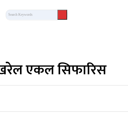
Search Keywords
कला/साहित्य
लेख / दृष्टिकोण
अन्तर्वार्ता
खेल
पोखरेल एकल सिफारिस