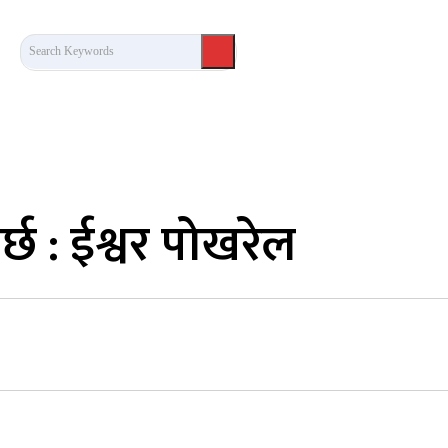
Search Keywords
कला/साहित्य
लेख / दृष्टिकोण
अन्तर्वार्ता
खेल
्छ : ईश्वर पोखरेल