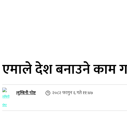
२३ साउन २०८३, शनिबार
लुम्बिनी प्रदेश
गृहपृष्ठ
समाज
राजनीति
एमाले देश बनाउने काम गर
लुम्बिनी पोष्ट
२०८२ फागुन ६ गते ११:४७