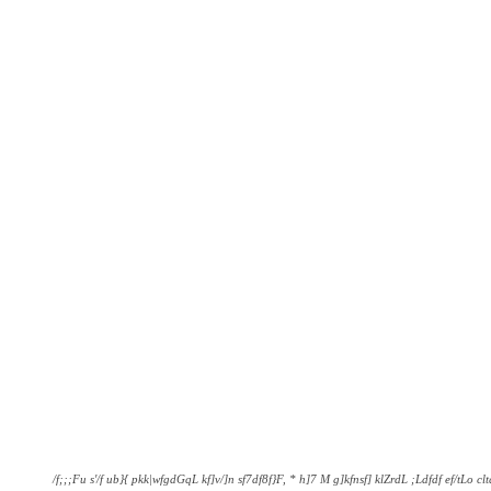
/f;;;Fu s'/f ub}{ pkk|wfgdGqL kf]v/]n sf7df8f}F, * h]7 M g]kfnsf] klZrdL ;Ldfdf ef/tLo cl