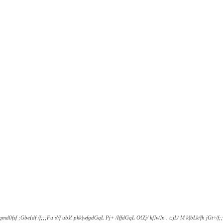
tqmd0fsf ;Gbe{df /f;;;Fu s'/f ub}{ pkk|wfgdGqL Pj+ /IffdGqL O{Zj/ kf]v/]n . t:jL/ M k|bLk/fh jGt÷/f;;