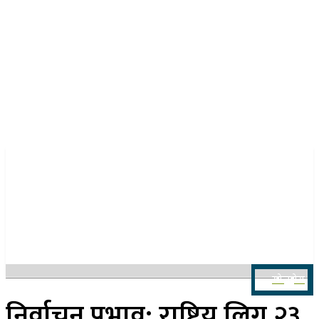
२२ साउन २०८३, शुक्रबार
खोज्नुहोस
निर्वाचन प्रभाव: राष्ट्रिय लिग २३