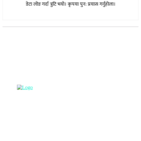
डेटा लोड गर्दा त्रुटि भयो। कृपया पुन: प्रयास गर्नुहोला।
सूचना विभाग दर्ता नम्बर : १७३०/०७६-७७
(अभ्यास मिडिया प्रा.ली द्वारा सञ्चालित)
प्रधान कार्यालय, बुद्धनगर, काठमाडौं
९८५७०६३८८२, ९८५७०६६०६७ info@lumbinipost.com
हाम्रो टिम