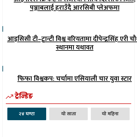
पञ्जाबलाई हराउँदै आरसिबी प्लेअफमा
आइसिसी टी–ट्वान्टी विश्व वरियतामा दीपेन्द्रसिंह एरी च
स्थानमा यथावत
फिफा विश्वकप: चर्चामा एसियाली चार युवा स्टार
ट्रेन्डिङ
२४ घण्टा
यो साता
यो महिना