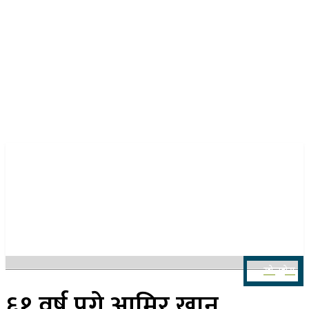
२३ साउन २०८३, शनिबार
खोज्नुहोस
६१ वर्ष पुगे आमिर खान