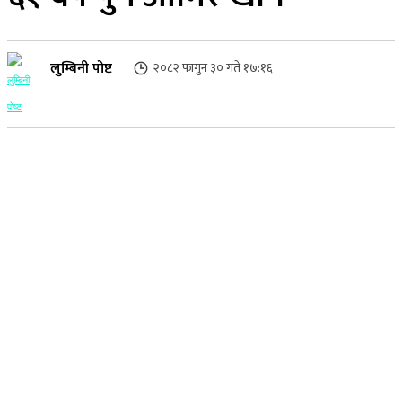
लुम्बिनी पोष्ट
२०८२ फागुन ३० गते १७:१६