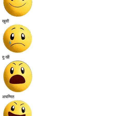
खुसी
दुःखी
अचम्मित