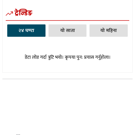
ट्रेन्डिङ
२४ घण्टा
यो साता
यो महिना
डेटा लोड गर्दा त्रुटि भयो। कृपया पुन: प्रयास गर्नुहोला।
सूचना विभाग दर्ता नम्बर : १७३०/०७६-७७
(अभ्यास मिडिया प्रा.ली द्वारा सञ्चालित)
प्रधान कार्यालय, बुद्धनगर, काठमाडौं
९८५७०६३८८२, ९८५७०६६०६७ info@lumbinipost.com