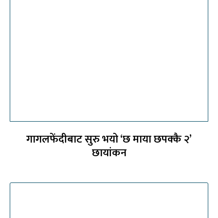
गागलफेंदीबाट सुरु भयो ‘छ माया छपक्कै २’
छायांकन