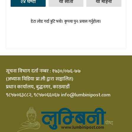
२४ घण्टा
यो साता
यो महिना
डेटा लोड गर्दा त्रुटि भयो। कृपया पुन: प्रयास गर्नुहोला।
सूचना विभाग दर्ता नम्बर : १७३०/०७६-७७
(अभ्यास मिडिया प्रा.ली द्वारा सञ्चालित)
प्रधान कार्यालय, बुद्धनगर, काठमाडौं
९८५७०६३८८२, ९८५७०६६०६७ info@lumbinipost.com