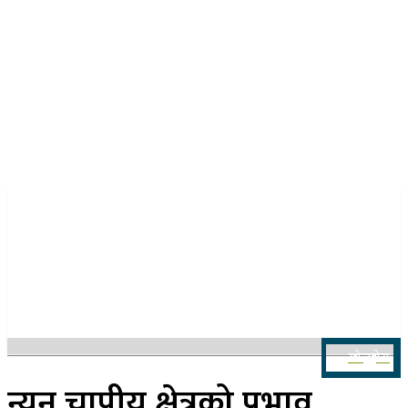
२२ साउन २०८३, शुक्रबार
खोज्नुहोस
न्यून चापीय क्षेत्रको प्रभाव