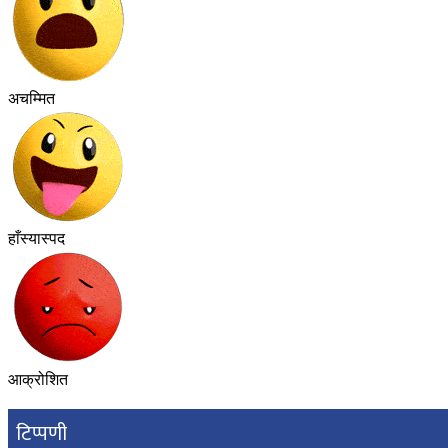
अचम्मित
हाँस्यास्पद
आक्रोशित
टिप्पणी