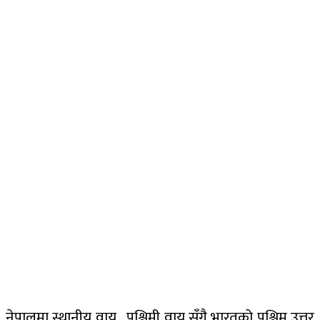
नेपालमा स्थानीय वायु, पश्चिमी वायु सँगै भारतको पश्चिम उत्तर