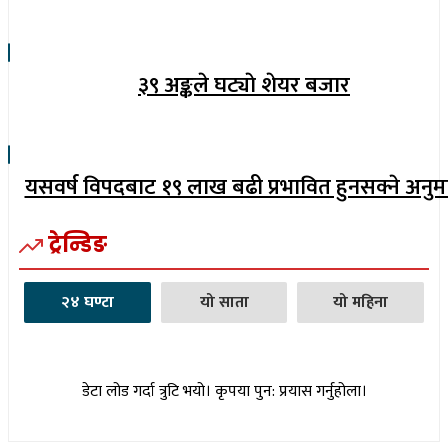
३९ अङ्कले घट्याे शेयर बजार
यसवर्ष विपदबाट १९ लाख बढी प्रभावित हुनसक्ने अनुम
ट्रेन्डिङ
२४ घण्टा
यो साता
यो महिना
डेटा लोड गर्दा त्रुटि भयो। कृपया पुन: प्रयास गर्नुहोला।