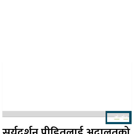
२१ साउन २०८३, बिहिबार
खोज्नुहोस
सूर्यदर्शन पीडितलाई अदालतको