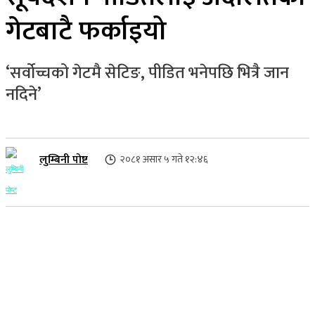
गेटबाटै फर्काइयो
‘सर्वोच्चको गेटमै सेटिङ, पीडित भनेपछि भित्रै जान
नदिने’
लुम्बिनी पोष्ट
२०८१ असार ५ गते १२:४६