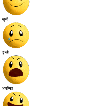
खुसी
दुःखी
अचम्मित