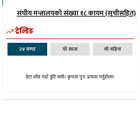
संघीय मन्त्रालयको संख्या १८ कायम (सूचीसहित)
ट्रेन्डिङ
२४ घण्टा
यो साता
यो महिना
डेटा लोड गर्दा त्रुटि भयो। कृपया पुन: प्रयास गर्नुहोला।
सूचना विभाग दर्ता नम्बर : १७३०/०७६-७७
(अभ्यास मिडिया प्रा.ली द्वारा सञ्चालित)
प्रधान कार्यालय, बुद्धनगर, काठमाडौं