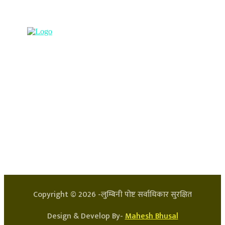
९८५७०६३८८२, ९८५७०६६०६७ info@lumbinipost.com
हाम्रो टिम
प्रधान सम्पादक: अर्जुन भुसाल
सन्चालक: लक्ष्मण घिमिरे
Copyright ©
2026
-लुम्बिनी पोष्ट सर्वाधिकार सुरक्षित
Design & Develop By-
Mahesh Bhusal