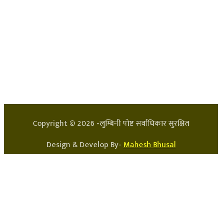
हाम्रो टिम
प्रधान सम्पादक: अर्जुन भुसाल
सन्चालक: लक्ष्मण घिमिरे
Copyright ©
2026
-लुम्बिनी पोष्ट सर्वाधिकार सुरक्षित
Design & Develop By-
Mahesh Bhusal