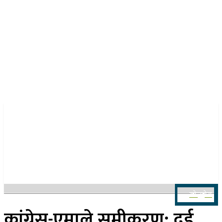
२४ साउन २०८३, आइतबार
खोज्नुहोस
कांग्रेस-एमाले समीकरण: दुई