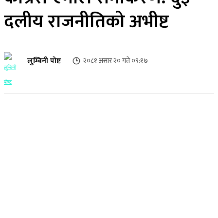
दलीय राजनीतिको अभीष्ट
लुम्बिनी पोष्ट
२०८१ असार २० गते ०९:१७