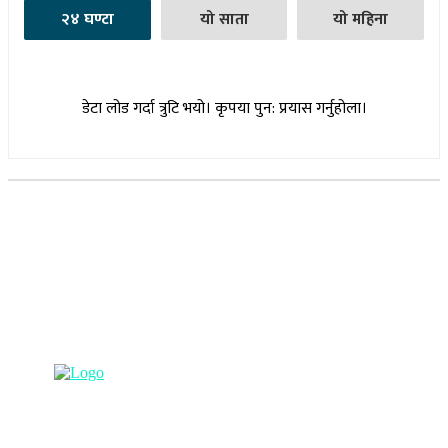
२४ घण्टा
यो साता
यो महिना
डेटा लोड गर्दा त्रुटि भयो। कृपया पुन: प्रयास गर्नुहोला।
सूचना विभाग दर्ता नम्बर : १७३०/०७६-७७
(अभ्यास मिडिया प्रा.ली द्वारा सञ्चालित)
प्रधान कार्यालय, बुद्धनगर, काठमाडौं
९८५७०६३८८२, ९८५७०६६०६७ info@lumbinipost.com