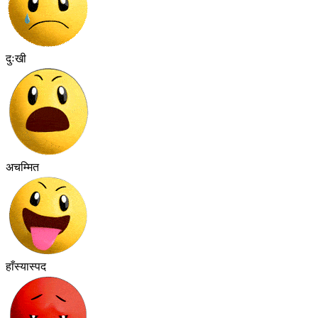
दुःखी
अचम्मित
हाँस्यास्पद