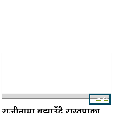
२१ साउन २०८३, बिहिबार
खोज्नुहोस
राजीनामा बुझाउँदै रास्वपाका