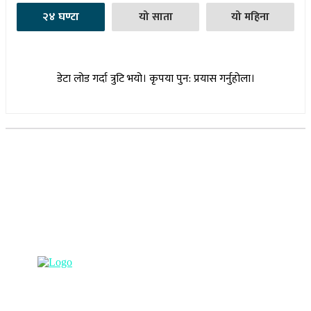
२४ घण्टा
यो साता
यो महिना
डेटा लोड गर्दा त्रुटि भयो। कृपया पुन: प्रयास गर्नुहोला।
सूचना विभाग दर्ता नम्बर : १७३०/०७६-७७
(अभ्यास मिडिया प्रा.ली द्वारा सञ्चालित)
प्रधान कार्यालय, बुद्धनगर, काठमाडौं
९८५७०६३८८२, ९८५७०६६०६७ info@lumbinipost.com