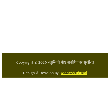
हाम्रो टिम
प्रधान सम्पादक: अर्जुन भुसाल
सन्चालक: लक्ष्मण घिमिरे
Copyright ©
2026
-लुम्बिनी पोष्ट सर्वाधिकार सुरक्षित
Design & Develop By-
Mahesh Bhusal