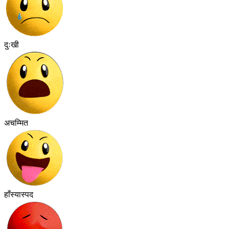
दुःखी
अचम्मित
हाँस्यास्पद