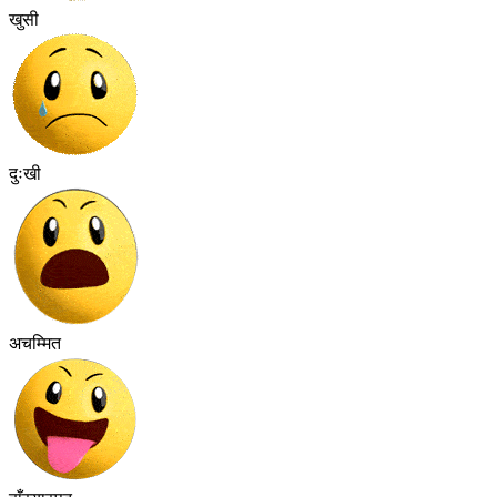
खुसी
दुःखी
अचम्मित