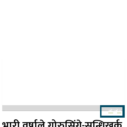
२६ साउन २०८३, मंगलबार
खोज्नुहोस
भारी वर्षाले गोरुसिंगे-सन्धिखर्क