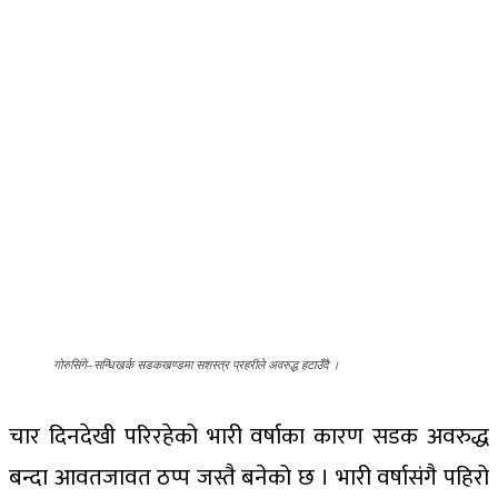
गोरुसिंगे–सन्धिखर्क सडकखण्डमा सशस्त्र प्रहरीले अवरुद्ध हटाउँदै ।
चार दिनदेखी परिरहेको भारी वर्षाका कारण सडक अवरुद्ध
बन्दा आवतजावत ठप्प जस्तै बनेको छ । भारी वर्षासंगै पहिरो