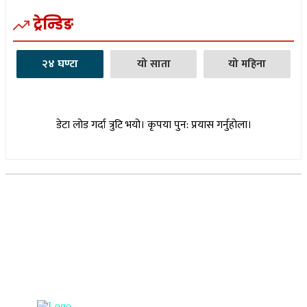
ट्रेन्डिङ
२४ घण्टा
यो साता
यो महिना
डेटा लोड गर्दा त्रुटि भयो। कृपया पुन: प्रयास गर्नुहोला।
सूचना विभाग दर्ता नम्बर : १७३०/०७६-७७
(अभ्यास मिडिया प्रा.ली द्वारा सञ्चालित)
प्रधान कार्यालय, बुद्धनगर, काठमाडौं
९८५७०६३८८२, ९८५७०६६०६७ info@lumbinipost.com