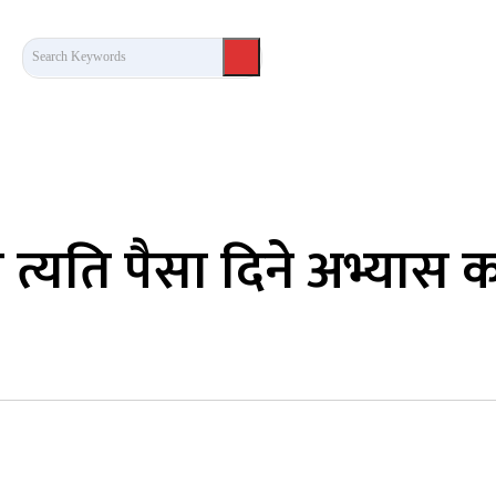
Search Keywords
कला/साहित्य
लेख / दृष्टिकोण
अन्तर्वार्ता
खेल
ो त्यति पैसा दिने अभ्यास क