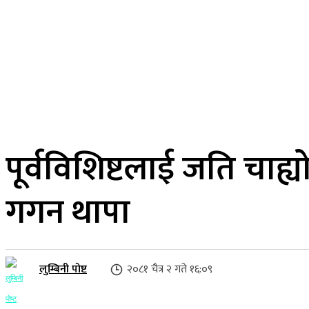
२२ साउन २०८३, शुक्रबार
लुम्बिनी प्रदेश
गृहपृष्ठ
समाज
राजनीति
पूर्वविशिष्टलाई जति चाह्य
गगन थापा
लुम्बिनी पोष्ट
२०८१ चैत्र २ गते १६:०९