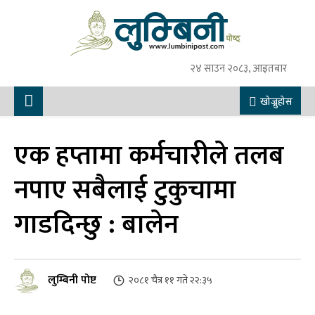
२४ साउन २०८३, आइतबार
खोज्नुहोस
एक हप्तामा कर्मचारीले तलब
नपाए सबैलाई टुकुचामा
गाडदिन्छु : बालेन
लुम्बिनी पोष्ट
२०८१ चैत्र ११ गते २२:३५