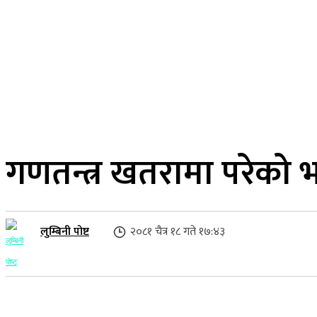
२२ साउन २०८३, शुक्रबार
लुम्बिनी प्रदेश
गृहपृष्ठ
समाज
राजनीति
गणतन्त्र खतरामा परेको भ
लुम्बिनी पोष्ट
२०८१ चैत्र १८ गते १७:४३