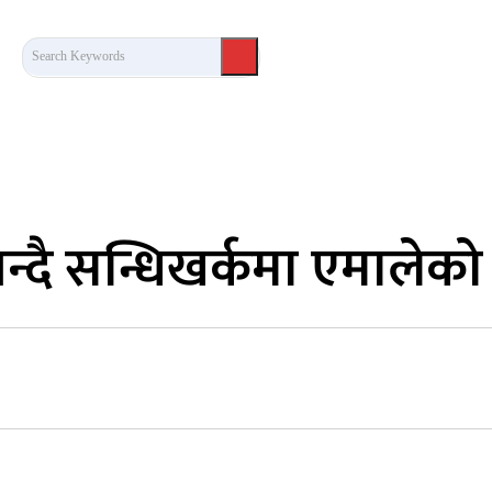
Search Keywords
कला/साहित्य
लेख / दृष्टिकोण
अन्तर्वार्ता
खेल
न्दै सन्धिखर्कमा एमालेको