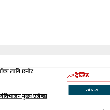
र्जाका लागि छनोट
ट्रेन्डिङ
२४ घण्टा
यविभाजन मुख्य एजेण्डा