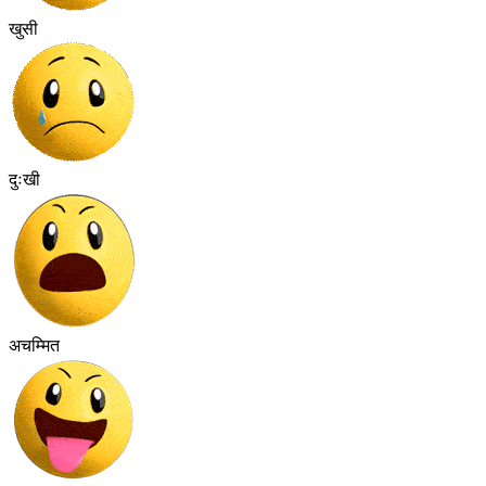
खुसी
दुःखी
अचम्मित