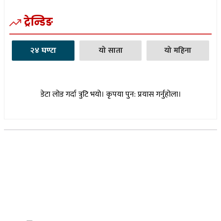
ट्रेन्डिङ
२४ घण्टा
यो साता
यो महिना
डेटा लोड गर्दा त्रुटि भयो। कृपया पुन: प्रयास गर्नुहोला।
सूचना विभाग दर्ता नम्बर : १७३०/०७६-७७
(अभ्यास मिडिया प्रा.ली द्वारा सञ्चालित)
प्रधान कार्यालय, बुद्धनगर, काठमाडौं
९८५७०६३८८२, ९८५७०६६०६७ info@lumbinipost.com