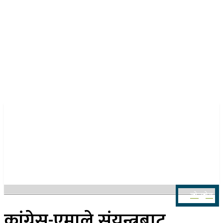
२३ साउन २०८३, शनिबार
खोज्नुहोस
कांग्रेस-एमाले संयन्त्रबाट