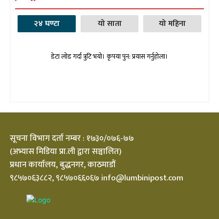
२४ घण्टा
यो साता
यो महिना
डेटा लोड गर्दा त्रुटि भयो। कृपया पुन: प्रयास गर्नुहोला।
सूचना विभाग दर्ता नम्बर : १७३०/०७६-७७
(अभ्यास मिडिया प्रा.ली द्वारा सञ्चालित)
प्रधान कार्यालय, बुद्धनगर, काठमाडौं
९८५७०६३८८२, ९८५७०६६०६७ info@lumbinipost.com