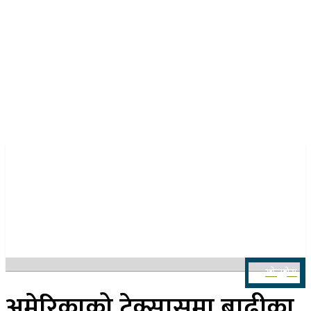
२२ साउन २०८३, शुक्रबार
खोज्नुहोस
अमेरिकाको टेक्सासमा बाढीका