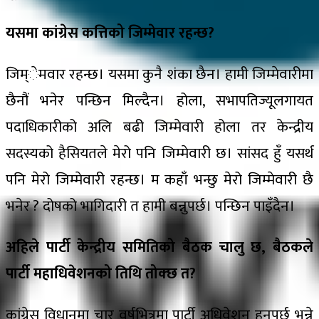
यसमा कांग्रेस कत्तिको जिम्मेवार रहन्छ?
जिम्ेमवार रहन्छ। यसमा कुनै शंका छैन। हामी जिम्मेवारीमा
छैनौं भनेर पन्छिन मिल्दैन। होला, सभापतिज्यूलगायत
पदाधिकारीको अलि बढी जिम्मेवारी होला तर केन्द्रीय
सदस्यको हैसियतले मेरो पनि जिम्मेवारी छ। सांसद हुँ यसर्थ
पनि मेरो जिम्मेवारी रहन्छ। म कहाँ भन्छु मेरो जिम्मेवारी छै
भनेर ? दोषको भागिदारी त हामी बन्नुपर्छ। पन्छिन पाइँदैन।
अहिले पार्टी केन्द्रीय समितिको बैठक चालु छ, बैठकले
पार्टी महाधिवेशनको तिथि तोक्छ त?
कांग्रेस विधानमा चार वर्षभित्रमा पार्टी अधिवेशन हुनुपर्छ भन्ने