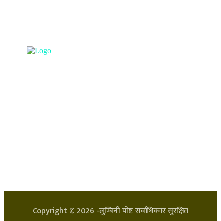
(अभ्यास मिडिया प्रा.ली द्वारा सञ्चालित)
प्रधान कार्यालय, बुद्धनगर, काठमाडौं
९८५७०६३८८२, ९८५७०६६०६७ info@lumbinipost.com
हाम्रो टिम
प्रधान सम्पादक: अर्जुन भुसाल
सन्चालक: लक्ष्मण घिमिरे
Copyright ©
2026
-लुम्बिनी पोष्ट सर्वाधिकार सुरक्षित