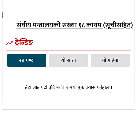
संघीय मन्त्रालयको संख्या १८ कायम (सूचीसहित)
ट्रेन्डिङ
२४ घण्टा
यो साता
यो महिना
डेटा लोड गर्दा त्रुटि भयो। कृपया पुन: प्रयास गर्नुहोला।
सूचना विभाग दर्ता नम्बर : १७३०/०७६-७७