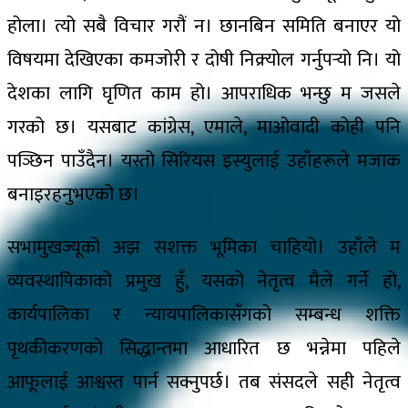
होला। त्यो सबै विचार गरौं न। छानबिन समिति बनाएर यो
विषयमा देखिएका कमजोरी र दोषी निक्र्योल गर्नुपर्‍यो नि। यो
देशका लागि घृणित काम हो। आपराधिक भन्छु म जसले
गरको छ। यसबाट कांग्रेस, एमाले, माओवादी कोही पनि
पञ्छिन पाउँदैन। यस्तो सिरियस इस्युलाई उहाँहरूले मजाक
बनाइरहनुभएको छ।
सभामुखज्यूको अझ सशक्त भूमिका चाहियो। उहाँले म
व्यवस्थापिकाको प्रमुख हुँ, यसको नेतृत्व मैले गर्ने हो,
कार्यपालिका र न्यायपालिकासँगको सम्बन्ध शक्ति
पृथकीकरणको सिद्धान्तमा आधारित छ भन्नेमा पहिले
आफूलाई आश्वस्त पार्न सक्नुपर्छ। तब संसदले सही नेतृत्व