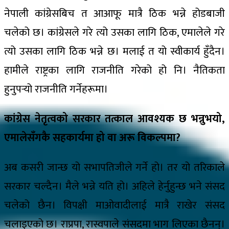
नेपाली कांग्रेसबिच त आआफू मात्रै ठिक भन्ने होडबाजी
चलेको छ। कांग्रेसले गरे त्यो उसका लागि ठिक, एमालेले गरे
त्यो उसका लागि ठिक भन्ने छ। मलाई त यो स्वीकार्य हुँदैन।
हामीले राष्ट्रका लागि राजनीति गरेको हो नि। नैतिकता
हुनुपर्‍यो राजनीति गर्नेहरूमा।
कांग्रेस नेतृत्वको सरकार तत्काल आवश्यक छ भन्नुभयो,
एमालेसँगकै सहकार्यमा हो वा अरू विकल्पमा?
अब कसरी जान्छ यो सभापतिजीले गर्ने हो। तर यो तरिकाले
सरकार चल्दैन। मैले भन्ने यति हो। अहिले हेर्नुहुन्छ भने संसद
चलेको छैन। विपक्षी माओवादीलाई मात्रै राखेर संसद
चलाइएको छ। राप्रपा, रास्वपाले संसदमा भाग लिएका छैनन्।