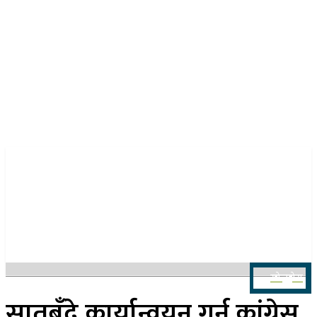
२३ साउन २०८३, शनिबार
खोज्नुहोस
सातबुँदे कार्यान्वयन गर्न कांग्रेस