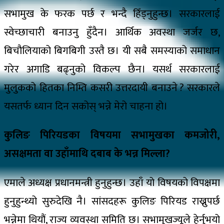
सभामुख के फरक पर्छ र भन्दै हिँड्नुहुन्छ। सरकारलाई
स्वेच्छाचारी बनाउनु हुँदैन। आर्थिक अवस्था जर्जर छ,
बिचौलियाको बिगबिगी उस्तै छ। यी सबै समस्याको समाधान
गरेर अगाडि बढ्नुको विकल्प छैन। यसर्थ सरकारलाई
मुलुकको हितका निम्ति कसरी उत्तरदायी बनाउने ? सरकारले
यसतर्फ ध्यान दिन सकोस् भन्ने मेरो चाहना हो।
कुलिङ पिरियडका विषयमा सभामुखका कमजोरी,
असक्षमता वा उहाँमाथि दबाब के भन्न मिल्ला?
एमाले अध्यक्ष प्रधानमन्त्री हुनुहुन्छ। उहाँ यो विषयको विपक्षमा
हुनुहुन्थ्यो सुरुदेखि नै। सांसदहरू कुलिङ पिरियड राख्नुपर्छ
भन्नेमा थियौं, राज्य व्यवस्था समिति छ। सभामुखज्यूले हेर्नुभयो