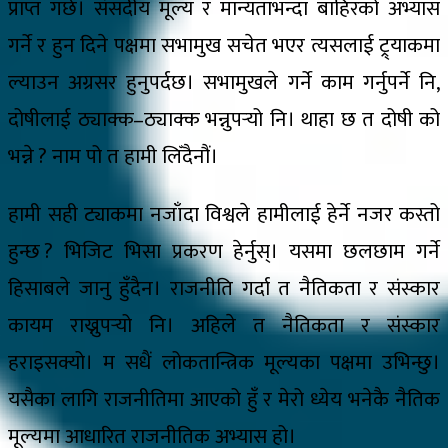
प्राप्त गर्छ। संसदीय मूल्य र मान्यताभन्दा बाहिरको अभ्यास
गर्ने र हुन दिने पक्षमा सभामुख सचेत भएर त्यसलाई ट्र्याकमा
ल्याउन अग्रसर हुनुपर्दछ। सभामुखले गर्ने काम गर्नुपर्ने नि,
दोषीलाई ठ्याक्क–ठ्याक्क भन्नुपर्‍यो नि। थाहा छ त दोषी को
भन्ने ? नाम पो त हामी लिँदैनौं।
हामी सही ट्याकमा नजाँदा विश्वले हामीलाई हेर्ने नजर कस्तो
हुन्छ ? भिजिट भिसा प्रकरण हेर्नुस्। यसमा छलछाम गर्ने
हिसाबले जानु हुँदैन। राजनीति गर्दा त नैतिकता र संस्कार
कायम राख्नुपर्‍यो नि। अहिले त नैतिकता र संस्कार
हराइसक्यो। म सधैं लोकतान्त्रिक मूल्यका पक्षमा उभिन्छु।
यसैका लागि राजनीतिमा आएको हुँ र मेरो ध्येय भनेकै नैतिक
मूल्यमा आधारित राजनीतिक अभ्यास हो।