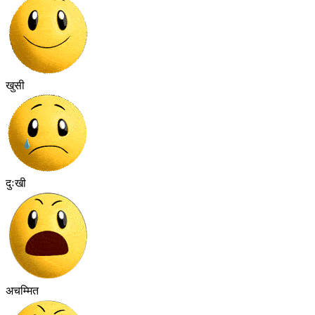
खुसी
दुःखी
अचम्मित