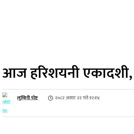
२३ साउन २०८३, शनिबार
लुम्बिनी प्रदेश
गृहपृष्ठ
समाज
राजनीति
आज हरिशयनी एकादशी, घर
लुम्बिनी पोष्ट
२०८२ असार २२ गते १२:१४