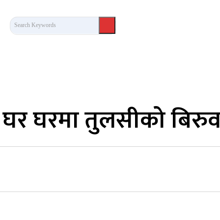
Search Keywords
कला/साहित्य
लेख / दृष्टिकोण
अन्तर्वार्ता
खेल
 घरमा तुलसीको बिरुवा 