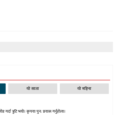
यो साता
यो महिना
लोड गर्दा त्रुटि भयो। कृपया पुन: प्रयास गर्नुहोला।