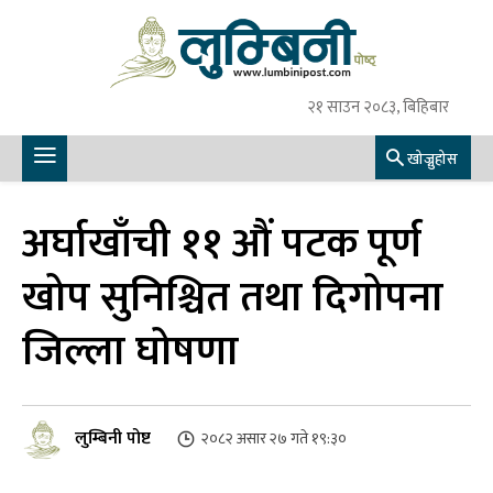
२१ साउन २०८३, बिहिबार
खोज्नुहोस
अर्घाखाँची ११ औं पटक पूर्ण
खोप सुनिश्चित तथा दिगोपना
जिल्ला घोषणा
लुम्बिनी पोष्ट
२०८२ असार २७ गते १९:३०