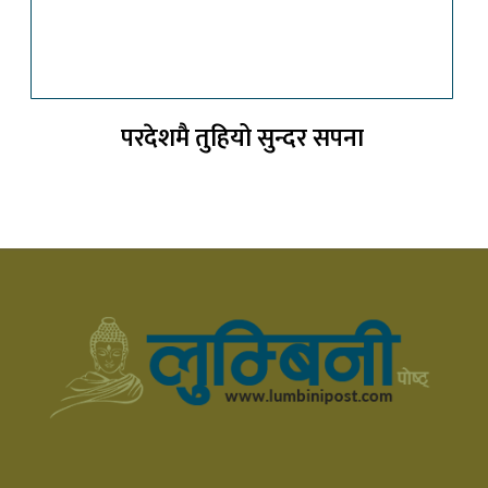
परदेशमै तुहियो सुन्दर सपना