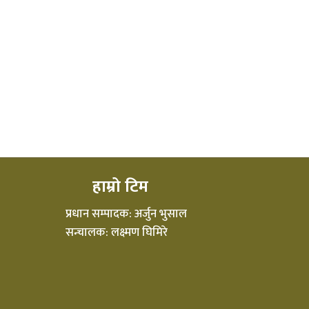
हाम्रो टिम
प्रधान सम्पादक: अर्जुन भुसाल
सन्चालक: लक्ष्मण घिमिरे