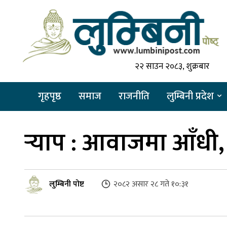
२२ साउन २०८३, शुक्रबार
गृहपृष्ठ
समाज
राजनीति
लुम्बिनी प्रदेश
र्‍याप : आवाजमा आँधी, 
लुम्बिनी पोष्ट
२०८२ असार २८ गते १०:३१