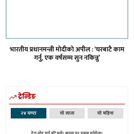
भारतीय प्रधानमन्त्री माेदीकाे अपील : ‘घरबाटै काम
गर्नु, एक वर्षसम्म सुन नकिन्नु’
ट्रेन्डिङ
२४ घण्टा
यो साता
यो महिना
डेटा लोड गर्दा त्रुटि भयो। कृपया पुन: प्रयास गर्नुहोला।