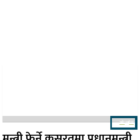
२१ साउन २०८३, बिहिबार
खोज्नुहोस
मन्त्री फेर्ने कसरतमा प्रधानमन्त्री