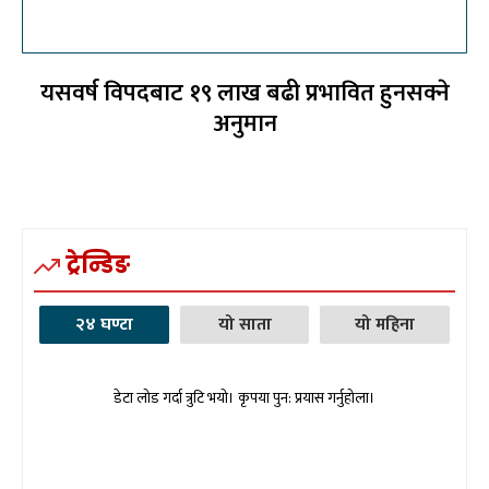
यसवर्ष विपदबाट १९ लाख बढी प्रभावित हुनसक्ने
अनुमान
ट्रेन्डिङ
२४ घण्टा
यो साता
यो महिना
डेटा लोड गर्दा त्रुटि भयो। कृपया पुन: प्रयास गर्नुहोला।