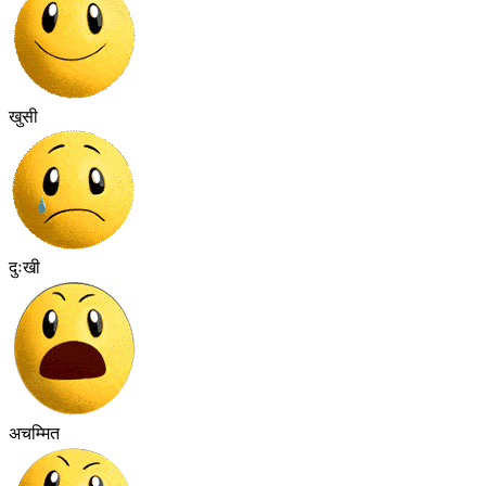
खुसी
दुःखी
अचम्मित