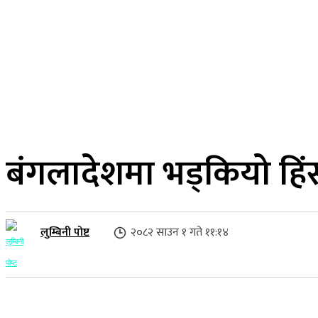
२२ साउन २०८३, शुक्रबार
लुम्बिनी प्रदेश
गृहपृष्ठ
समाज
राजनीति
बंगलादेशमा भड्कियो हिंस
लुम्बिनी पोष्ट
२०८२ साउन १ गते ११:१४