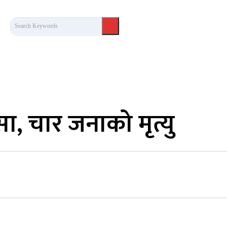
Search Keywords
कला/साहित्य
लेख / दृष्टिकोण
अन्तर्वार्ता
खेल
ा, चार जनाको मृत्यु