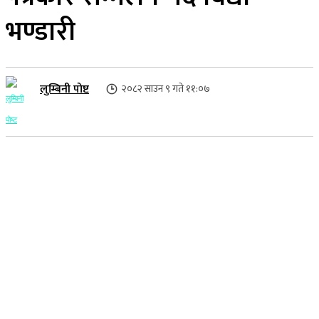
भण्डारी
लुम्बिनी पोष्ट
२०८२ साउन ९ गते ११:०७