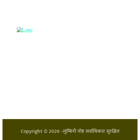
प्रधान कार्यालय, बुद्धनगर, काठमाडौं
९८५७०६३८८२, ९८५७०६६०६७ info@lumbinipost.com
हाम्रो टिम
प्रधान सम्पादक: अर्जुन भुसाल
सन्चालक: लक्ष्मण घिमिरे
Copyright ©
2026
-लुम्बिनी पोष्ट सर्वाधिकार सुरक्षित