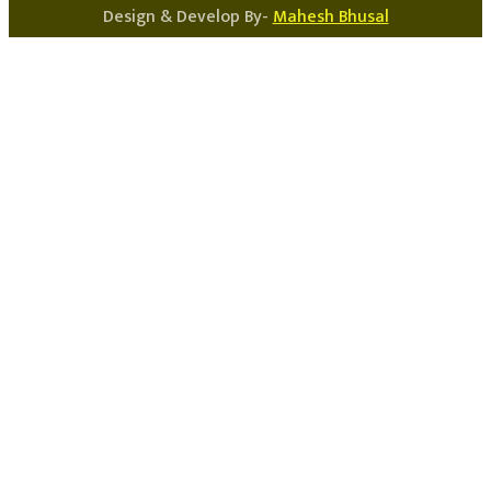
Design & Develop By-
Mahesh Bhusal