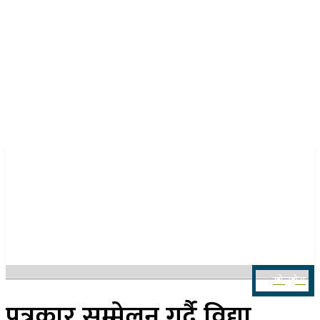
२२ साउन २०८३, शुक्रबार
खोज्नुहोस
पत्रकार सम्मेलन गर्दै विद्या