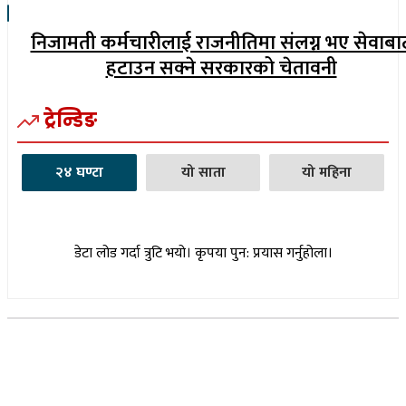
निजामती कर्मचारीलाई राजनीतिमा संलग्न भए सेवाबा
हटाउन सक्ने सरकारको चेतावनी
ट्रेन्डिङ
२४ घण्टा
यो साता
यो महिना
डेटा लोड गर्दा त्रुटि भयो। कृपया पुन: प्रयास गर्नुहोला।
सूचना विभाग दर्ता नम्बर : १७३०/०७६-७७
(अभ्यास मिडिया प्रा.ली द्वारा सञ्चालित)