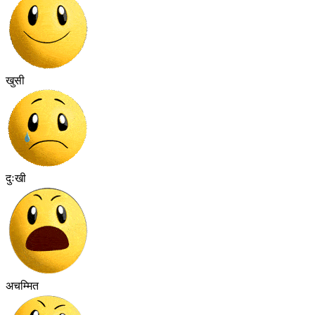
खुसी
दुःखी
अचम्मित