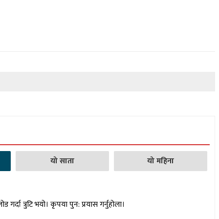
यो साता
यो महिना
लोड गर्दा त्रुटि भयो। कृपया पुन: प्रयास गर्नुहोला।