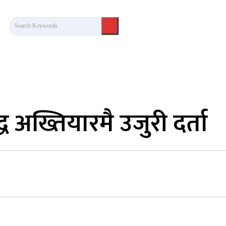
Search Keywords
कला/साहित्य
लेख / दृष्टिकोण
अन्तर्वार्ता
खेल
ध अख्तियारमै उजुरी दर्ता