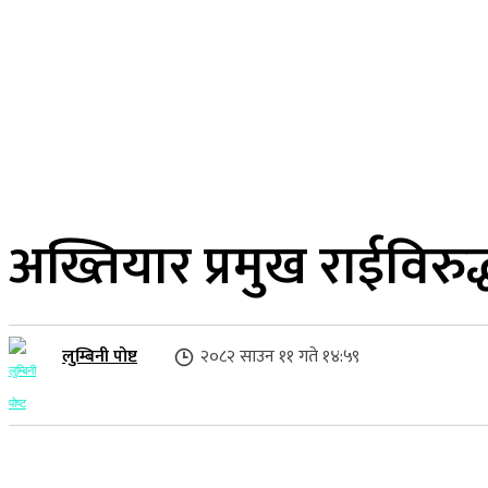
२३ साउन २०८३, शनिबार
लुम्बिनी प्रदेश
गृहपृष्ठ
समाज
राजनीति
अख्तियार प्रमुख राईविरुद्
लुम्बिनी पोष्ट
२०८२ साउन ११ गते १४:५९