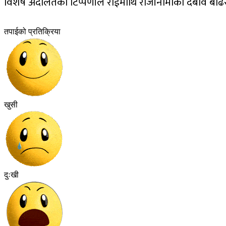
विशेष अदालतको टिप्पणीले राईमाथि राजीनामाको दबाव बढिरहेक
तपाईको प्रतिक्रिया
खुसी
दुःखी