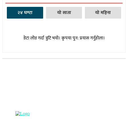
२४ घण्टा
यो साता
यो महिना
डेटा लोड गर्दा त्रुटि भयो। कृपया पुन: प्रयास गर्नुहोला।
सूचना विभाग दर्ता नम्बर : १७३०/०७६-७७
(अभ्यास मिडिया प्रा.ली द्वारा सञ्चालित)
प्रधान कार्यालय, बुद्धनगर, काठमाडौं
९८५७०६३८८२, ९८५७०६६०६७ info@lumbinipost.com