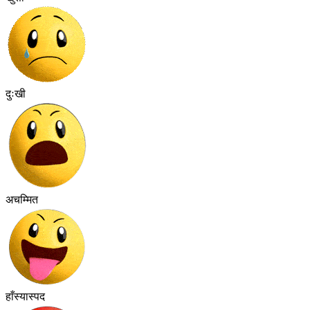
दुःखी
अचम्मित
हाँस्यास्पद