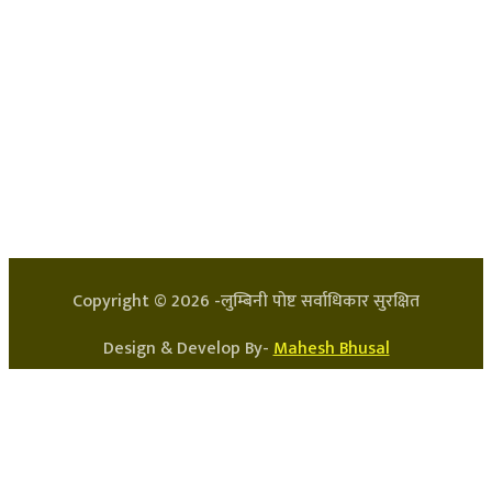
हाम्रो टिम
प्रधान सम्पादक: अर्जुन भुसाल
सन्चालक: लक्ष्मण घिमिरे
Copyright ©
2026
-लुम्बिनी पोष्ट सर्वाधिकार सुरक्षित
Design & Develop By-
Mahesh Bhusal