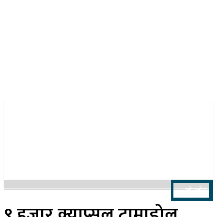
२३ साउन २०८३, शनिबार
खोज्नुहोस
९ हजार क्याप्सुल ट्रामाडोल