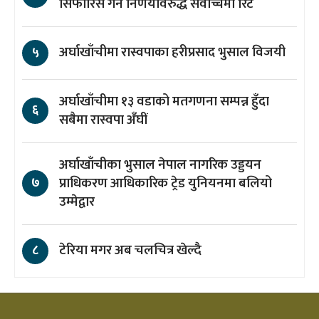
सिफारिस गर्ने निर्णयविरुद्ध सर्वोच्चमा रिट
अर्घाखाँचीमा रास्वपाका हरीप्रसाद भुसाल विजयी
५
अर्घाखाँचीमा १३ वडाको मतगणना सम्पन्न हुँदा
६
सबैमा रास्वपा अँघीं
अर्घाखाँचीका भुसाल नेपाल नागरिक उड्डयन
प्राधिकरण आधिकारिक ट्रेड युनियनमा बलियो
७
उम्मेद्वार
टेरिया मगर अब चलचित्र खेल्दै
८