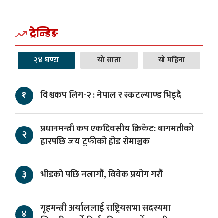
ट्रेन्डिङ
२४ घण्टा
यो साता
यो महिना
विश्वकप लिग-२ : नेपाल र स्कटल्याण्ड भिड्दै
१
प्रधानमन्त्री कप एकदिवसीय क्रिकेट: बागमतीको
२
हारपछि जय ट्रफीको होड रोमाञ्चक
भीडको पछि नलागौं, विवेक प्रयोग गरौं
३
गृहमन्त्री अर्याललाई राष्ट्रियसभा सदस्यमा
४