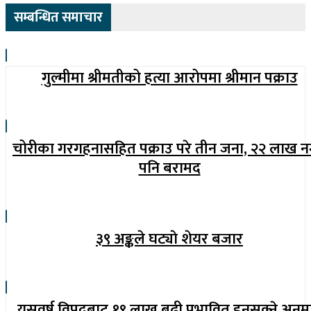
सम्बन्धित समाचार
गुल्मीमा श्रीमतीको हत्या आरोपमा श्रीमान पक्राउ
चोरीका गरगहनासहित पक्राउ परे तीन जना, २२ लाख 
पनि बरामद
३९ अङ्कले घट्याे शेयर बजार
यसवर्ष विपदबाट १९ लाख बढी प्रभावित हुनसक्ने अनुम