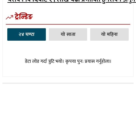
ट्रेन्डिङ
२४ घण्टा
यो साता
यो महिना
डेटा लोड गर्दा त्रुटि भयो। कृपया पुन: प्रयास गर्नुहोला।
सूचना विभाग दर्ता नम्बर : १७३०/०७६-७७
(अभ्यास मिडिया प्रा.ली द्वारा सञ्चालित)
प्रधान कार्यालय, बुद्धनगर, काठमाडौं
९८५७०६३८८२, ९८५७०६६०६७ info@lumbinipost.com