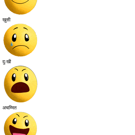
खुसी
दुःखी
अचम्मित