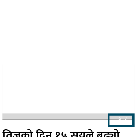
२४ साउन २०८३, आइतबार
खोज्नुहोस
तिजको दिन १५ सयले बढ्यो