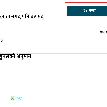
२४ घण्टा
२ लाख नगद पनि बरामद
डेटा 
ार
हुनसक्ने अनुमान