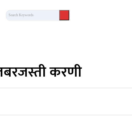
Search Keywords
कला/साहित्य
लेख / दृष्टिकोण
अन्तर्वार्ता
खेल
 जबरजस्ती करणी