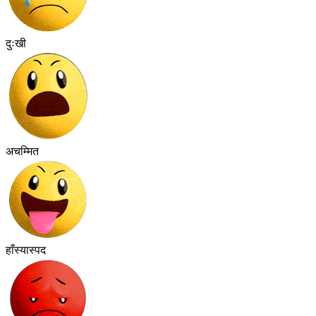
दुःखी
अचम्मित
हाँस्यास्पद