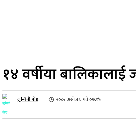
२२ साउन २०८३, शुक्रबार
लुम्बिनी प्रदेश
गृहपृष्ठ
समाज
राजनीति
१४ वर्षीया बालिकालाई
लुम्बिनी पोष्ट
२०८२ असोज ६ गते ०७:१५