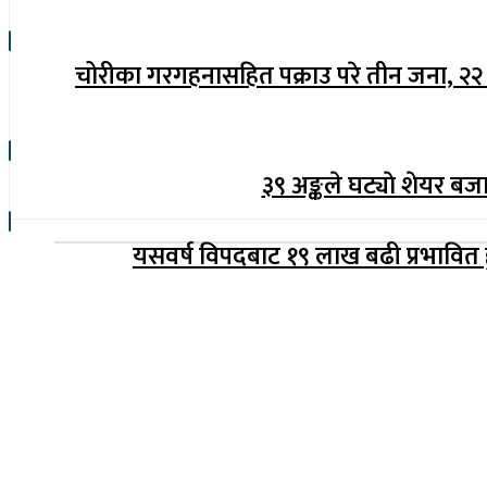
चोरीका गरगहनासहित पक्राउ परे तीन जना, २
३९ अङ्कले घट्याे शेयर बज
यसवर्ष विपदबाट १९ लाख बढी प्रभावित 
सूचना विभाग दर्ता नम्बर : १७३०/०७६-७७
(अभ्यास मिडिया प्रा.ली द्वारा सञ्चालित)
प्रधान कार्यालय, बुद्धनगर, काठमाडौं
९८५७०६३८८२, ९८५७०६६०६७ info@lumbinipost.com