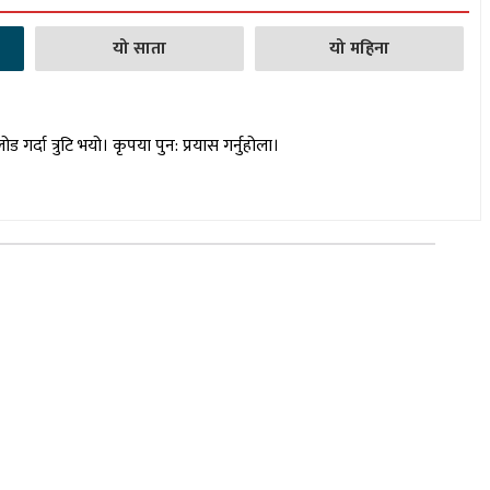
यो साता
यो महिना
लोड गर्दा त्रुटि भयो। कृपया पुन: प्रयास गर्नुहोला।