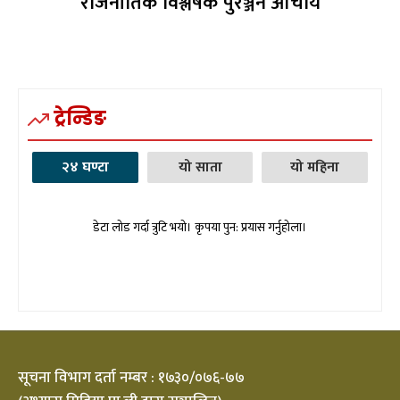
राजनीतिक विश्लेषक पुरञ्जन आचार्य
ट्रेन्डिङ
२४ घण्टा
यो साता
यो महिना
डेटा लोड गर्दा त्रुटि भयो। कृपया पुन: प्रयास गर्नुहोला।
सूचना विभाग दर्ता नम्बर : १७३०/०७६-७७