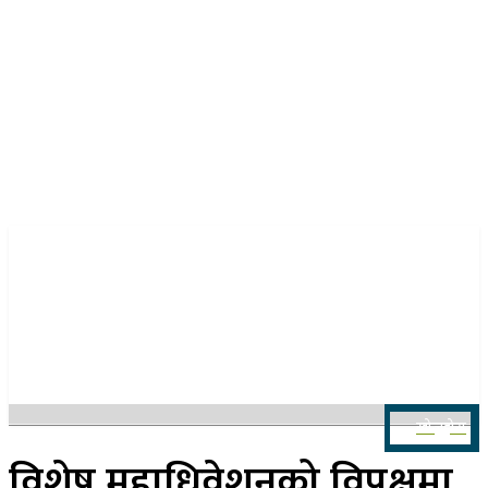
२२ साउन २०८३, शुक्रबार
खोज्नुहोस
विशेष महाधिवेशनको विपक्षमा