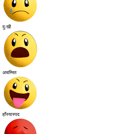
दुःखी
अचम्मित
हाँस्यास्पद