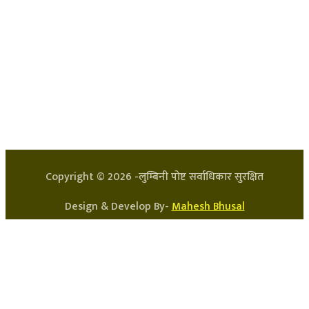
हाम्रो टिम
प्रधान सम्पादक: अर्जुन भुसाल
सन्चालक: लक्ष्मण घिमिरे
Copyright ©
2026
-लुम्बिनी पोष्ट सर्वाधिकार सुरक्षित
Design & Develop By-
Mahesh Bhusal