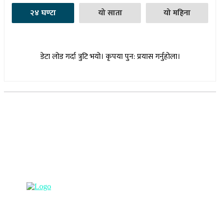
२४ घण्टा
यो साता
यो महिना
डेटा लोड गर्दा त्रुटि भयो। कृपया पुन: प्रयास गर्नुहोला।
सूचना विभाग दर्ता नम्बर : १७३०/०७६-७७
(अभ्यास मिडिया प्रा.ली द्वारा सञ्चालित)
प्रधान कार्यालय, बुद्धनगर, काठमाडौं
९८५७०६३८८२, ९८५७०६६०६७ info@lumbinipost.com