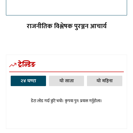
राजनीतिक विश्लेषक पुरञ्जन आचार्य
ट्रेन्डिङ
२४ घण्टा
यो साता
यो महिना
डेटा लोड गर्दा त्रुटि भयो। कृपया पुन: प्रयास गर्नुहोला।