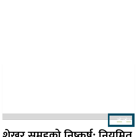
२३ साउन २०८३, शनिबार
खोज्नुहोस
शेखर समूहको निष्कर्ष: नियमित