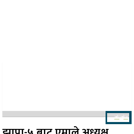
२२ साउन २०८३, शुक्रबार
खोज्नुहोस
झापा-५ बाट एमाले अध्यक्ष