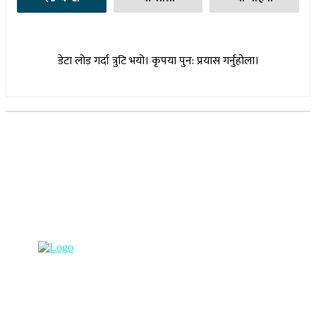
डेटा लोड गर्दा त्रुटि भयो। कृपया पुन: प्रयास गर्नुहोला।
सूचना विभाग दर्ता नम्बर : १७३०/०७६-७७
(अभ्यास मिडिया प्रा.ली द्वारा सञ्चालित)
प्रधान कार्यालय, बुद्धनगर, काठमाडौं
९८५७०६३८८२, ९८५७०६६०६७ info@lumbinipost.com