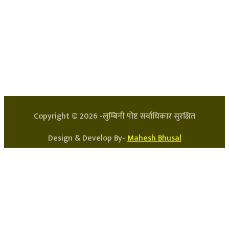
हाम्रो टिम
प्रधान सम्पादक: अर्जुन भुसाल
सन्चालक: लक्ष्मण घिमिरे
Copyright ©
2026
-लुम्बिनी पोष्ट सर्वाधिकार सुरक्षित
Design & Develop By-
Mahesh Bhusal