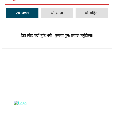
२४ घण्टा
यो साता
यो महिना
डेटा लोड गर्दा त्रुटि भयो। कृपया पुन: प्रयास गर्नुहोला।
सूचना विभाग दर्ता नम्बर : १७३०/०७६-७७
(अभ्यास मिडिया प्रा.ली द्वारा सञ्चालित)
प्रधान कार्यालय, बुद्धनगर, काठमाडौं
९८५७०६३८८२, ९८५७०६६०६७ info@lumbinipost.com