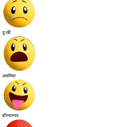
दुःखी
अचम्मित
हाँस्यास्पद