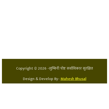
हाम्रो टिम
प्रधान सम्पादक: अर्जुन भुसाल
सन्चालक: लक्ष्मण घिमिरे
Copyright ©
2026
-लुम्बिनी पोष्ट सर्वाधिकार सुरक्षित
Design & Develop By-
Mahesh Bhusal