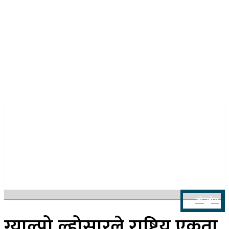
२१ साउन २०८३, बिहिबार
खोज्नुहोस
ग्याल्पो ल्होसारले राष्ट्रिय एकता