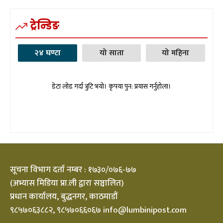
ट्रेन्डिङ
२४ घण्टा
यो साता
यो महिना
डेटा लोड गर्दा त्रुटि भयो। कृपया पुन: प्रयास गर्नुहोला।
सूचना विभाग दर्ता नम्बर : १७३०/०७६-७७
(अभ्यास मिडिया प्रा.ली द्वारा सञ्चालित)
प्रधान कार्यालय, बुद्धनगर, काठमाडौं
९८५७०६३८८२, ९८५७०६६०६७ info@lumbinipost.com