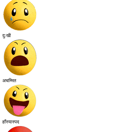
दुःखी
अचम्मित
हाँस्यास्पद