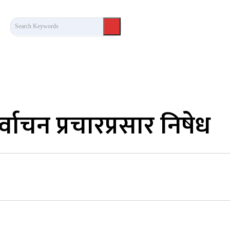
Search Keywords
कला/साहित्य
लेख / दृष्टिकोण
अन्तर्वार्ता
खेल
वाचन प्रचारप्रसार निषेध