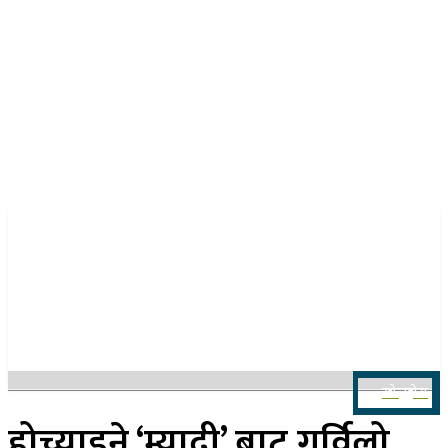
२३ साउन २०८३, शनिबार
खोज्नुहोस
होच्याइने ‘म्यादी’ बाट गर्विलो