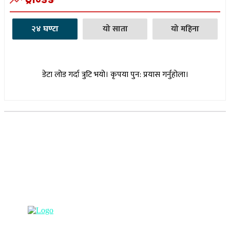
२४ घण्टा
यो साता
यो महिना
डेटा लोड गर्दा त्रुटि भयो। कृपया पुन: प्रयास गर्नुहोला।
सूचना विभाग दर्ता नम्बर : १७३०/०७६-७७
(अभ्यास मिडिया प्रा.ली द्वारा सञ्चालित)
प्रधान कार्यालय, बुद्धनगर, काठमाडौं
९८५७०६३८८२, ९८५७०६६०६७ info@lumbinipost.com