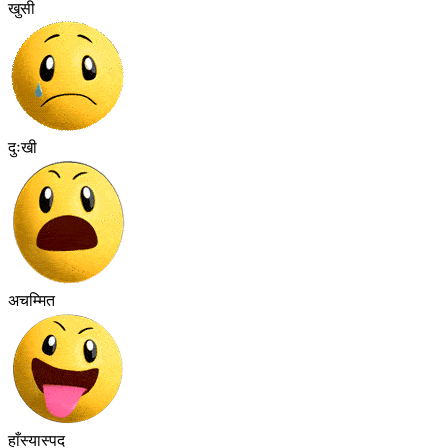
खुसी
दुःखी
अचम्मित
हाँस्यास्पद