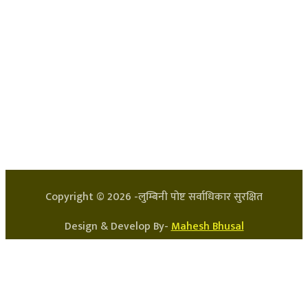
हाम्रो टिम
प्रधान सम्पादक: अर्जुन भुसाल
सन्चालक: लक्ष्मण घिमिरे
Copyright ©
2026
-लुम्बिनी पोष्ट सर्वाधिकार सुरक्षित
Design & Develop By-
Mahesh Bhusal