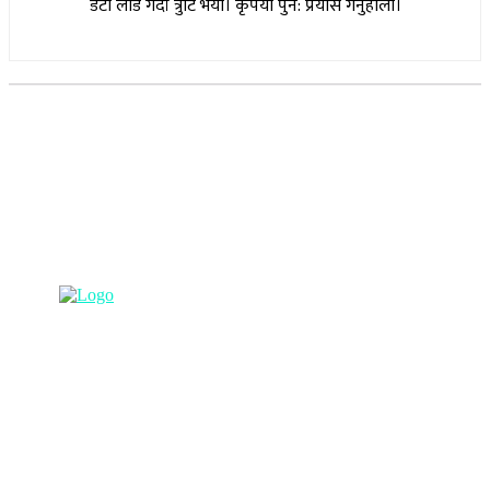
डेटा लोड गर्दा त्रुटि भयो। कृपया पुन: प्रयास गर्नुहोला।
सूचना विभाग दर्ता नम्बर : १७३०/०७६-७७
(अभ्यास मिडिया प्रा.ली द्वारा सञ्चालित)
प्रधान कार्यालय, बुद्धनगर, काठमाडौं
९८५७०६३८८२, ९८५७०६६०६७ info@lumbinipost.com
हाम्रो टिम