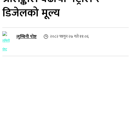
डिजेलको मूल्य
लुम्बिनी पोष्ट
२०८२ फागुन २७ गते ११:०६