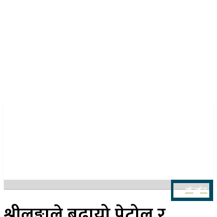
२२ साउन २०८३, शुक्रबार
खोज्नुहोस
श्रीलङ्काले बढायो पेट्रोल र