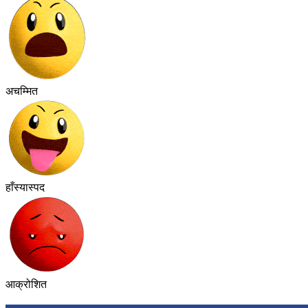
अचम्मित
हाँस्यास्पद
आक्रोशित