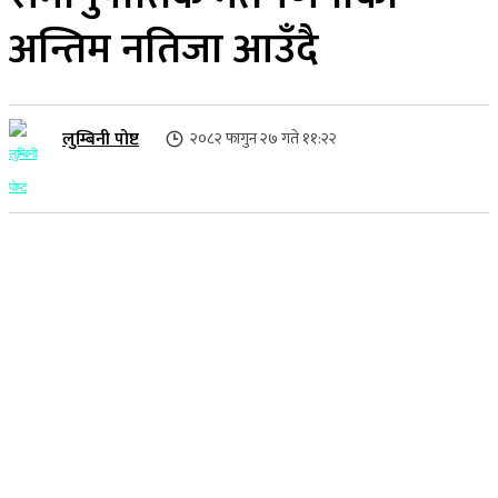
अन्तिम नतिजा आउँदै
लुम्बिनी पोष्ट
२०८२ फागुन २७ गते ११:२२