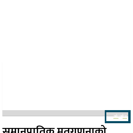
२३ साउन २०८३, शनिबार
खोज्नुहोस
समानुपातिक मतगणनाको