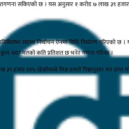
्फको मतगणना सकिएको छ । यस अनुसार १ करोड ७ लाख ३९ ह
रतिनिधिसभा सदस्य निर्वाचन ऐनमा विधि निर्धारण गरिएको छ । 
 मत कुल सदर मतको कति प्रतिशत छ भनेर गणना गरिन्छ ।
जार ११५ रहेकोमध्ये भिन्न दलले निम्नानुसार मत प्राप्त गर