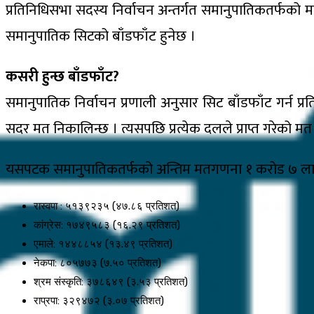
प्रतिनिधिसभा सदस्य निर्वाचन अन्तर्गत समानुपातिकतर
समानुपातिक सिटको बाँडफाँट हुनेछ ।
कसरी हुन्छ बाँडफाँट?
समानुपातिक निर्वाचन प्रणाली अनुसार सिट बाँडफाँट गर्न प्
सदर मत निकालिन्छ । त्यसपछि प्रत्येक दलले प्राप्त गरेको
यसपटक समानुपातिकतर्फको अन्तिम मतगणना १ करोड ७ लाख ३९ ह
रास्वपा : ५१३९२३५ (४७.८६ प्रतिशत)
कांग्रेस: १७४९५८३ (१६.२९ प्रतिशत)
एमाले: १४४८८५४ (१३.४९ प्रतिशत)
नेकपा: ८०५७७३ (७.५० प्रतिशत)
श्रम संस्कृति: ३७८६४९ (३.५३ प्रतिशत)
राप्रपा: ३२९४७२ (३.०७ प्रतिशत)