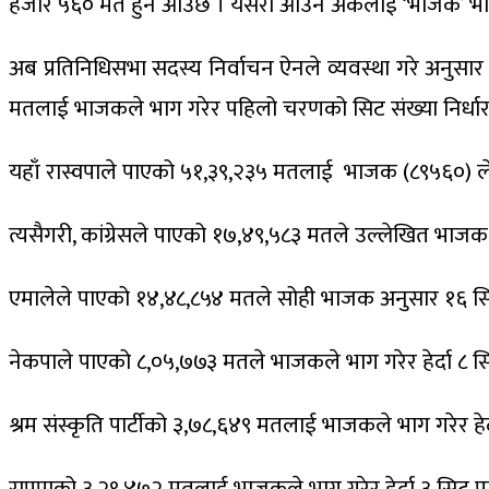
हजार ५६० मत हुन आउँछ । यसरी आउने अंकलाई ‘भाजक’ भन
अब प्रतिनिधिसभा सदस्य निर्वाचन ऐनले व्यवस्था गरे अनुसार 
मतलाई भाजकले भाग गरेर पहिलो चरणको सिट संख्या निर्धार
यहाँ रास्वपाले पाएको ५१,३९,२३५ मतलाई भाजक (८९५६०) ले भ
त्यसैगरी, कांग्रेसले पाएको १७,४९,५८३ मतले उल्लेखित भाजक 
एमालेले पाएको १४,४८,८५४ मतले सोही भाजक अनुसार १६ सिट प
नेकपाले पाएको ८,०५,७७३ मतले भाजकले भाग गरेर हेर्दा ८ सिट 
श्रम संस्कृति पार्टीको ३,७८,६४९ मतलाई भाजकले भाग गरेर हेर्द
राप्रपाको ३,२९,४७२ मतलाई भाजकले भाग गरेर हेर्दा ३ सिट प्र