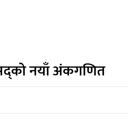
MORE
कुद
सामाजिक सञ्जाल
भिडियो
संसद्को नयाँ अंकगणित