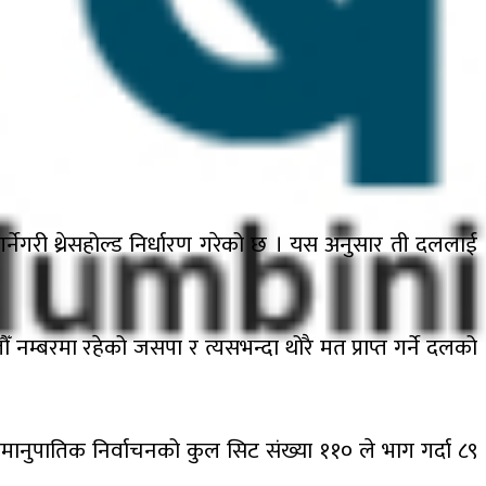
नेगरी थ्रेसहोल्ड निर्धारण गरेको छ । यस अनुसार ती दललाई
नम्बरमा रहेको जसपा र त्यसभन्दा थोरै मत प्राप्त गर्ने दलको
ुपातिक निर्वाचनको कुल सिट संख्या ११० ले भाग गर्दा ८९