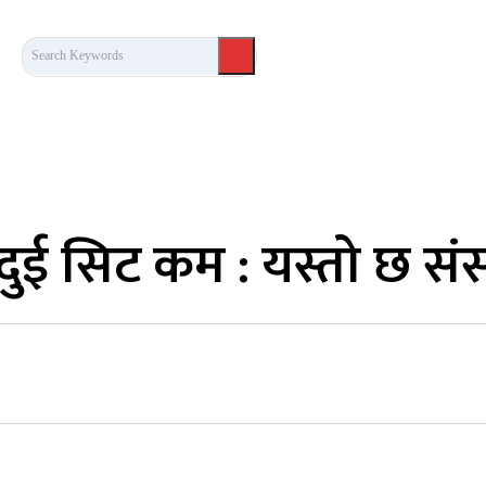
Search Keywords
कला/साहित्य
लेख / दृष्टिकोण
अन्तर्वार्ता
खेल
्न दुई सिट कम : यस्तो छ 