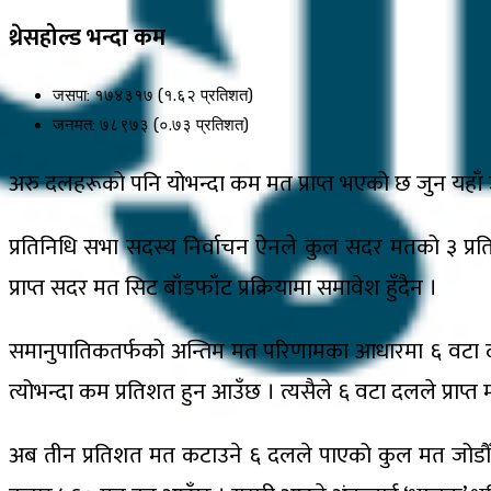
थ्रेसहोल्ड भन्दा कम
जसपा: १७४३१७ (१.६२ प्रतिशत)
जनमत: ७८९७३ (०.७३ प्रतिशत)
अरु दलहरूको पनि योभन्दा कम मत प्राप्त भएको छ जुन यहाँ
प्रतिनिधि सभा सदस्य निर्वाचन ऐनले कुल सदर मतको ३ प्रत
प्राप्त सदर मत सिट बाँडफाँट प्रक्रियामा समावेश हुँदैन ।
समानुपातिकतर्फको अन्तिम मत परिणामका आधारमा ६ वटा दलले ३ 
त्योभन्दा कम प्रतिशत हुन आउँछ । त्यसैले ६ वटा दलले प्राप्त
अब तीन प्रतिशत मत कटाउने ६ दलले पाएको कुल मत जोडौँ 