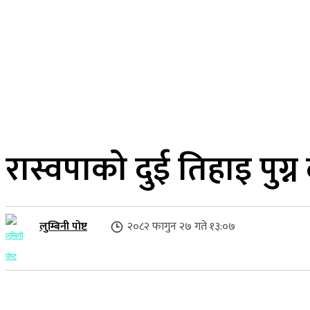
२२ साउन २०८३, शुक्रबार
लुम्बिनी प्रदेश
गृहपृष्ठ
समाज
राजनीति
रास्वपाको दुई तिहाइ पुग
लुम्बिनी पोष्ट
२०८२ फागुन २७ गते १३:०७