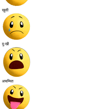
खुसी
दुःखी
अचम्मित