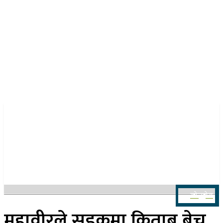
२३ साउन २०८३, शनिबार
खोज्नुहोस
महावीरले सडकमा किताब बेच्नु