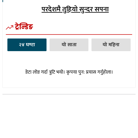
परदेशमै तुहियो सुन्दर सपना
ट्रेन्डिङ
२४ घण्टा
यो साता
यो महिना
डेटा लोड गर्दा त्रुटि भयो। कृपया पुन: प्रयास गर्नुहोला।
सूचना विभाग दर्ता नम्बर : १७३०/०७६-७७
(अभ्यास मिडिया प्रा.ली द्वारा सञ्चालित)
प्रधान कार्यालय, बुद्धनगर, काठमाडौं