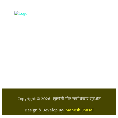
९८५७०६३८८२, ९८५७०६६०६७ info@lumbinipost.com
हाम्रो टिम
प्रधान सम्पादक: अर्जुन भुसाल
सन्चालक: लक्ष्मण घिमिरे
Copyright ©
2026
-लुम्बिनी पोष्ट सर्वाधिकार सुरक्षित
Design & Develop By-
Mahesh Bhusal