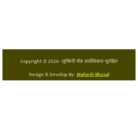
हाम्रो टिम
प्रधान सम्पादक: अर्जुन भुसाल
सन्चालक: लक्ष्मण घिमिरे
Copyright ©
2026
-लुम्बिनी पोष्ट सर्वाधिकार सुरक्षित
Design & Develop By-
Mahesh Bhusal