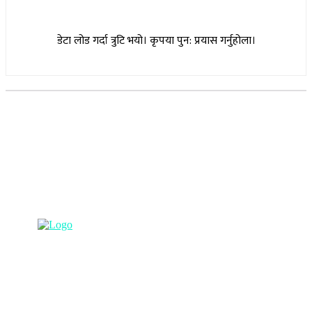
डेटा लोड गर्दा त्रुटि भयो। कृपया पुन: प्रयास गर्नुहोला।
सूचना विभाग दर्ता नम्बर : १७३०/०७६-७७
(अभ्यास मिडिया प्रा.ली द्वारा सञ्चालित)
प्रधान कार्यालय, बुद्धनगर, काठमाडौं
९८५७०६३८८२, ९८५७०६६०६७ info@lumbinipost.com