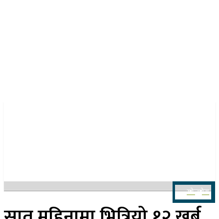
२४ साउन २०८३, आइतबार
खोज्नुहोस
सात महिनामा भित्रियो १२ खर्ब