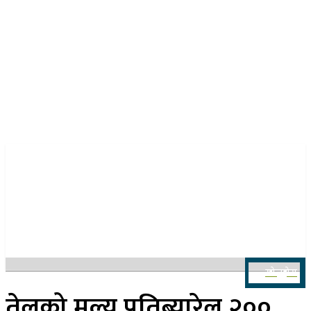
२४ साउन २०८३, आइतबार
खोज्नुहोस
तेलको मूल्य प्रतिब्यारेल २००