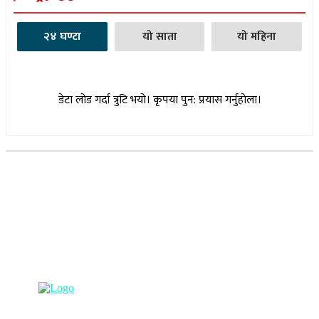
२४ घण्टा
यो साता
यो महिना
डेटा लोड गर्दा त्रुटि भयो। कृपया पुन: प्रयास गर्नुहोला।
सूचना विभाग दर्ता नम्बर : १७३०/०७६-७७
(अभ्यास मिडिया प्रा.ली द्वारा सञ्चालित)
प्रधान कार्यालय, बुद्धनगर, काठमाडौं
९८५७०६३८८२, ९८५७०६६०६७ info@lumbinipost.com