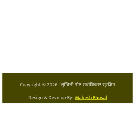
हाम्रो टिम
प्रधान सम्पादक: अर्जुन भुसाल
सन्चालक: लक्ष्मण घिमिरे
Copyright ©
2026
-लुम्बिनी पोष्ट सर्वाधिकार सुरक्षित
Design & Develop By-
Mahesh Bhusal