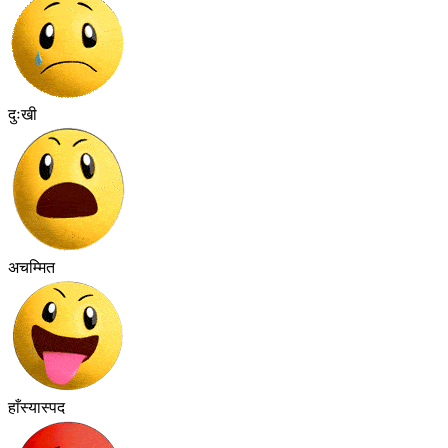
दुःखी
अचम्मित
हाँस्यास्पद