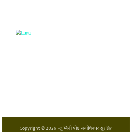
(अभ्यास मिडिया प्रा.ली द्वारा सञ्चालित)
प्रधान कार्यालय, बुद्धनगर, काठमाडौं
९८५७०६३८८२, ९८५७०६६०६७ info@lumbinipost.com
हाम्रो टिम
प्रधान सम्पादक: अर्जुन भुसाल
सन्चालक: लक्ष्मण घिमिरे
Copyright ©
2026
-लुम्बिनी पोष्ट सर्वाधिकार सुरक्षित