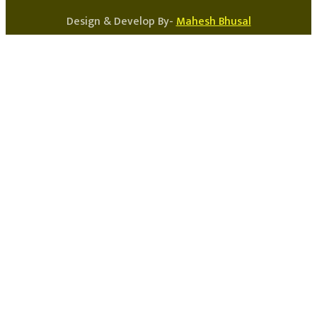
Design & Develop By-
Mahesh Bhusal