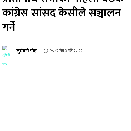
कांग्रेस सांसद केसीले सञ्चालन
गर्ने
लुम्बिनी पोष्ट
२०८२ चैत्र ३ गते १०:२२