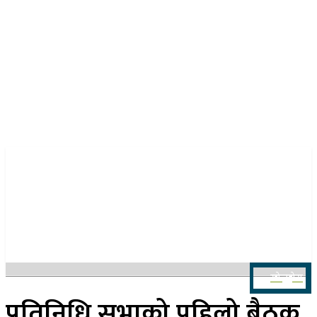
२३ साउन २०८३, शनिबार
खोज्नुहोस
प्रतिनिधि सभाको पहिलो बैठक