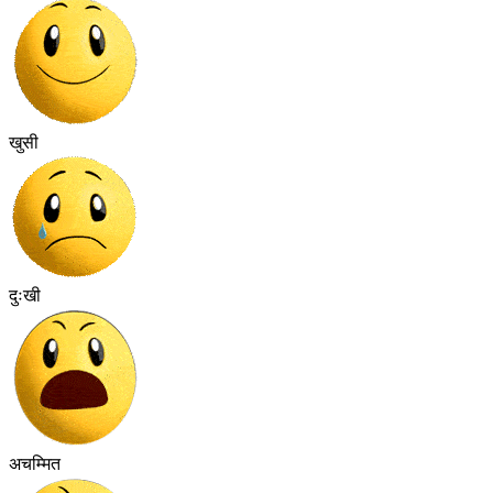
खुसी
दुःखी
अचम्मित